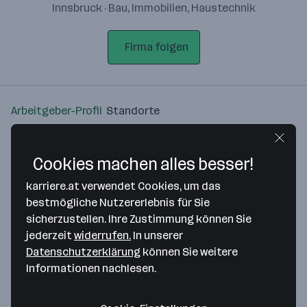
Innsbruck · Bau, Immobilien, Haustechnik
Firma folgen
Arbeitgeber-Profil
Standorte
Standort
Cookies machen alles besser!
karriere.at verwendet Cookies, um das
bestmögliche Nutzererlebnis für Sie
sicherzustellen. Ihre Zustimmung können Sie
Bitte stimme unseren Cookie-
jederzeit
widerrufen.
In unserer
Richtlinien zu, um diese Karte
Datenschutzerklärung
können Sie weitere
anzuzeigen.
Informationen nachlesen.
Zustimmung geben