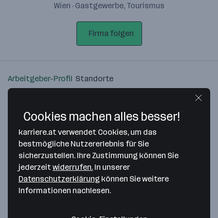
Wien · Gastgewerbe, Tourismus
Firma folgen
Arbeitgeber-Profil
Standorte
Standort
Cookies machen alles besser!
karriere.at verwendet Cookies, um das
bestmögliche Nutzererlebnis für Sie
sicherzustellen. Ihre Zustimmung können Sie
Bitte stimme unseren Cookie-
jederzeit
widerrufen.
In unserer
Richtlinien zu, um diese Karte
Datenschutzerklärung
können Sie weitere
anzuzeigen.
Informationen nachlesen.
Zustimmung geben