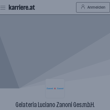
Zum
Anmelden
Seiteninhalt
springen
Gelateria Luciano Zanoni Ges.m.b.H.