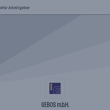
ns
Für Arbeitgeber
GEBOS m.b.H.