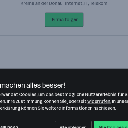
Krems an der Donau · Internet, IT, Telekom
Firma folgen
machen alles besser!
verwendet Cookies, um das bestmögliche Nutzererlebnis für S
Bitte stimme unseren Cookie-
len. Ihre Zustimmung können Sie jederzeit
widerrufen.
In unse
Richtlinien zu, um diese Karte
erklärung
können Sie weitere Informationen nachlesen.
anzuzeigen.
Zustimmung geben
tellungen
Alle ablehnen
Alle Cookies 