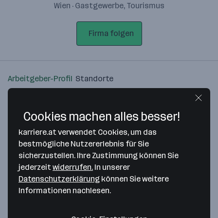
Wien · Gastgewerbe, Tourismus
Firma folgen
Arbeitgeber-Profil
Standorte
Standort
Cookies machen alles besser!
karriere.at verwendet Cookies, um das
bestmögliche Nutzererlebnis für Sie
sicherzustellen. Ihre Zustimmung können Sie
Bitte stimme unseren Cookie-
jederzeit
widerrufen.
In unserer
Richtlinien zu, um diese Karte
Datenschutzerklärung
können Sie weitere
anzuzeigen.
Informationen nachlesen.
Zustimmung geben