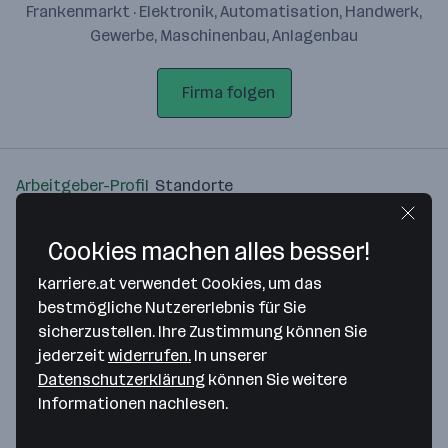
Frankenmarkt · Elektronik, Automatisation, Handwerk,
Gewerbe, Maschinenbau, Anlagenbau
Firma folgen
Arbeitgeber-Profil
Standorte
Standort
Cookies machen alles besser!
karriere.at verwendet Cookies, um das
bestmögliche Nutzererlebnis für Sie
sicherzustellen. Ihre Zustimmung können Sie
jederzeit
widerrufen.
In unserer
Bitte stimme unseren Cookie-
Datenschutzerklärung
können Sie weitere
Richtlinien zu, um diese Karte
Informationen nachlesen.
anzuzeigen.
Zustimmung geben