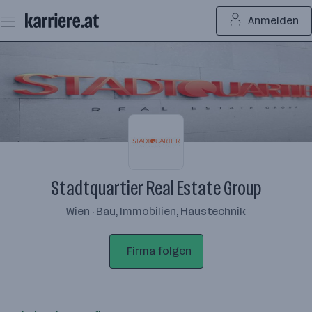
Zum
Anmelden
Seiteninhalt
springen
Stadtquartier Real Estate Group
Wien · Bau, Immobilien, Haustechnik
Firma folgen