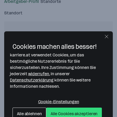
Arbeitgeber-Profil
Standorte
Standort
Cookies machen alles besser!
Bitte stimme unseren Cookie-
Richtlinien zu, um diese Karte
karriere.at verwendet Cookies, um das
anzuzeigen.
bestmögliche Nutzererlebnis für Sie
sicherzustellen. Ihre Zustimmung können Sie
Zustimmung geben
jederzeit
widerrufen.
In unserer
Datenschutzerklärung
können Sie weitere
Informationen nachlesen.
Cookie-Einstellungen
Stadtquartier Real Estate Group
Alle ablehnen
Alle Cookies akzeptieren
Börseplatz 1/1/7