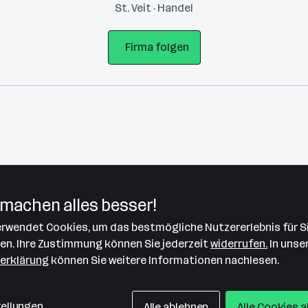
St. Veit · Handel
Firma folgen
machen alles besser!
verwendet Cookies, um das bestmögliche Nutzererlebnis für S
Bitte stimme unseren Cookie-
len. Ihre Zustimmung können Sie jederzeit
widerrufen.
In unse
Richtlinien zu, um diese Karte
erklärung
können Sie weitere Informationen nachlesen.
anzuzeigen.
Zustimmung geben
tellungen
Alle ablehnen
Alle Cookies 