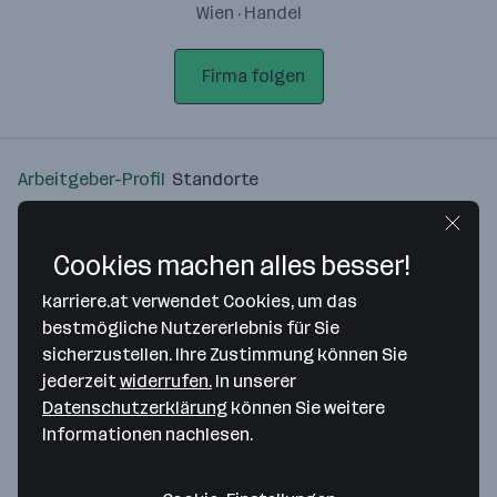
Wien · Handel
Firma folgen
Arbeitgeber-Profil
Standorte
Standort
Cookies machen alles besser!
karriere.at verwendet Cookies, um das
bestmögliche Nutzererlebnis für Sie
sicherzustellen. Ihre Zustimmung können Sie
Bitte stimme unseren Cookie-
jederzeit
widerrufen.
In unserer
Richtlinien zu, um diese Karte
Datenschutzerklärung
können Sie weitere
anzuzeigen.
Informationen nachlesen.
Zustimmung geben