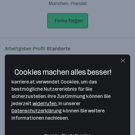
München · Handel
Firma folgen
Arbeitgeber-Profil
Standorte
Standort
Cookies machen alles besser!
karriere.at verwendet Cookies, um das
bestmögliche Nutzererlebnis für Sie
sicherzustellen. Ihre Zustimmung können Sie
Bitte stimme unseren Cookie-
jederzeit
widerrufen.
In unserer
Richtlinien zu, um diese Karte
Datenschutzerklärung
können Sie weitere
anzuzeigen.
Informationen nachlesen.
Zustimmung geben