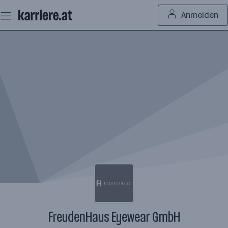
Zum
Anmelden
Seiteninhalt
springen
FreudenHaus Eyewear GmbH