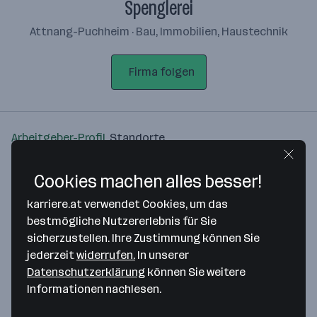
Spenglerei
Attnang-Puchheim · Bau, Immobilien, Haustechnik
Firma folgen
Arbeitgeber-Profil
Standorte
Standort
Cookies machen alles besser!
karriere.at verwendet Cookies, um das
bestmögliche Nutzererlebnis für Sie
sicherzustellen. Ihre Zustimmung können Sie
jederzeit
widerrufen.
In unserer
Bitte stimme unseren Cookie-
Datenschutzerklärung
können Sie weitere
Richtlinien zu, um diese Karte
Informationen nachlesen.
anzuzeigen.