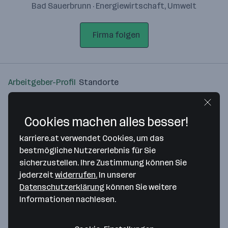
Bad Sauerbrunn · Energiewirtschaft, Umwelt
Firma folgen
Arbeitgeber-Profil
Standorte
Standort
Cookies machen alles besser!
karriere.at verwendet Cookies, um das
bestmögliche Nutzererlebnis für Sie
sicherzustellen. Ihre Zustimmung können Sie
Bitte stimme unseren Cookie-
jederzeit
widerrufen.
In unserer
Richtlinien zu, um diese Karte
Datenschutzerklärung
können Sie weitere
anzuzeigen.
Informationen nachlesen.
Zustimmung geben