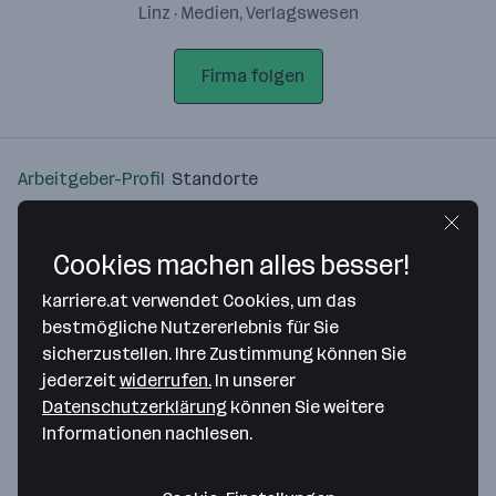
Linz · Medien, Verlagswesen
Firma folgen
Arbeitgeber-Profil
Standorte
Standort
Cookies machen alles besser!
karriere.at verwendet Cookies, um das
bestmögliche Nutzererlebnis für Sie
sicherzustellen. Ihre Zustimmung können Sie
Bitte stimme unseren Cookie-
jederzeit
widerrufen.
In unserer
Richtlinien zu, um diese Karte
Datenschutzerklärung
können Sie weitere
anzuzeigen.
Informationen nachlesen.
Zustimmung geben