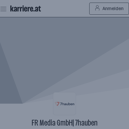
Zum
Anmelden
Seiteninhalt
springen
FR Media GmbH| 7hauben