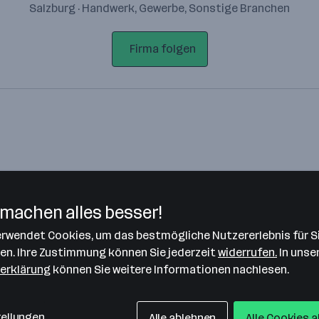
Salzburg · Handwerk, Gewerbe, Sonstige Branchen
Firma folgen
machen alles besser!
verwendet Cookies, um das bestmögliche Nutzererlebnis für S
Bitte stimme unseren Cookie-
len. Ihre Zustimmung können Sie jederzeit
widerrufen.
In unse
Richtlinien zu, um diese Karte
erklärung
können Sie weitere Informationen nachlesen.
anzuzeigen.
Zustimmung geben
tellungen
Alle ablehnen
Alle Cookies 