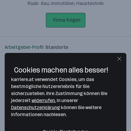
Raab · Bau, Immobilien, Haustechnik
Firma folgen
Arbeitgeber-Profil
Standorte
Standort
Cookies machen alles besser!
karriere.at verwendet Cookies, um das
bestmögliche Nutzererlebnis für Sie
sicherzustellen. Ihre Zustimmung können Sie
Bitte stimme unseren Cookie-
jederzeit
widerrufen.
In unserer
Richtlinien zu, um diese Karte
Datenschutzerklärung
können Sie weitere
anzuzeigen.
Informationen nachlesen.
Zustimmung geben