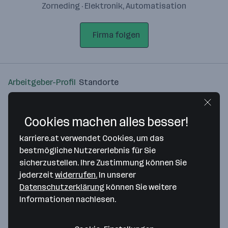
Zorneding · Elektronik, Automatisation
Firma folgen
Arbeitgeber-Profil
Standorte
Standort
Cookies machen alles besser!
karriere.at verwendet Cookies, um das
bestmögliche Nutzererlebnis für Sie
sicherzustellen. Ihre Zustimmung können Sie
Bitte stimme unseren Cookie-
jederzeit
widerrufen.
In unserer
Richtlinien zu, um diese Karte
Datenschutzerklärung
können Sie weitere
anzuzeigen.
Informationen nachlesen.
Zustimmung geben