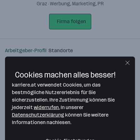
Graz · Werbung, Marketing, PR
Firma folgen
Arbeitgeber-Profil
Standorte
Standort
Cookies machen alles besser!
karriere.at verwendet Cookies, um das
bestmögliche Nutzererlebnis für Sie
sicherzustellen. Ihre Zustimmung können Sie
Bitte stimme unseren Cookie-
jederzeit
widerrufen.
In unserer
Richtlinien zu, um diese Karte
Datenschutzerklärung
können Sie weitere
anzuzeigen.
Informationen nachlesen.
Zustimmung geben