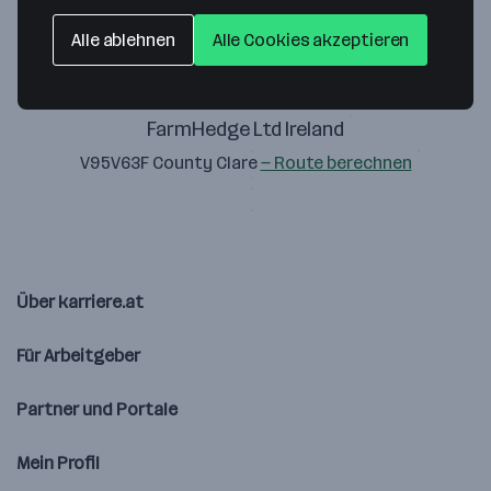
Alle ablehnen
Alle Cookies akzeptieren
FarmHedge Ltd Ireland
V95V63F County Clare
— Route berechnen
Über karriere.at
Für Arbeitgeber
Partner und Portale
Mein Profil