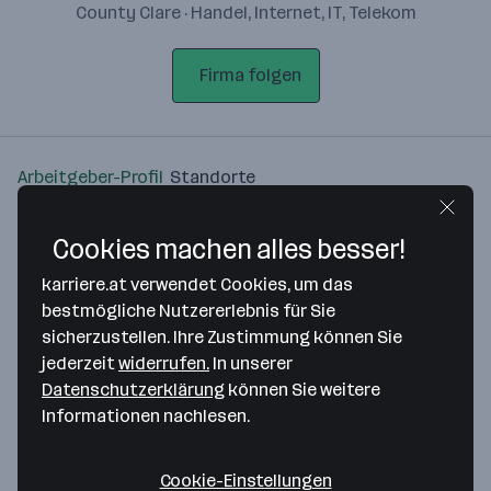
County Clare · Handel, Internet, IT, Telekom
Firma folgen
Arbeitgeber-Profil
Standorte
Standort
Cookies machen alles besser!
karriere.at verwendet Cookies, um das
bestmögliche Nutzererlebnis für Sie
sicherzustellen. Ihre Zustimmung können Sie
jederzeit
widerrufen.
In unserer
Bitte stimme unseren Cookie-
Datenschutzerklärung
können Sie weitere
Richtlinien zu, um diese Karte
Informationen nachlesen.
anzuzeigen.
Zustimmung geben
Cookie-Einstellungen