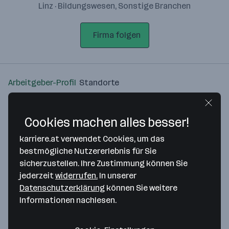
Linz · Bildungswesen, Sonstige Branchen
Firma folgen
Arbeitgeber-Profil
Standorte
Standort
Cookies machen alles besser!
karriere.at verwendet Cookies, um das
bestmögliche Nutzererlebnis für Sie
sicherzustellen. Ihre Zustimmung können Sie
Bitte stimme unseren Cookie-
jederzeit
widerrufen.
In unserer
Richtlinien zu, um diese Karte
Datenschutzerklärung
können Sie weitere
anzuzeigen.
Informationen nachlesen.
Zustimmung geben