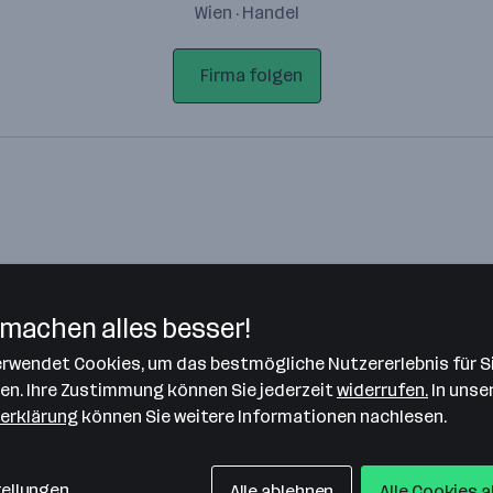
Wien · Handel
Firma folgen
machen alles besser!
verwendet Cookies, um das bestmögliche Nutzererlebnis für S
Bitte stimme unseren Cookie-
len. Ihre Zustimmung können Sie jederzeit
widerrufen.
In unse
Richtlinien zu, um diese Karte
erklärung
können Sie weitere Informationen nachlesen.
anzuzeigen.
Zustimmung geben
tellungen
Alle ablehnen
Alle Cookies 