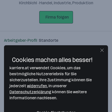
Kirchbichl · Handel, Industrie, Produktion
Firma folgen
Arbeitgeber-Profil
Standorte
Standort
Cookies machen alles besser!
karriere.at verwendet Cookies, um das
bestmögliche Nutzererlebnis für Sie
sicherzustellen. Ihre Zustimmung können Sie
Bitte stimme unseren Cookie-
jederzeit
widerrufen.
In unserer
Richtlinien zu, um diese Karte
Datenschutzerklärung
können Sie weitere
anzuzeigen.
Informationen nachlesen.
Zustimmung geben