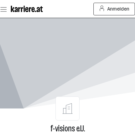
Zum
Anmelden
Seiteninhalt
springen
f-visions e.U.