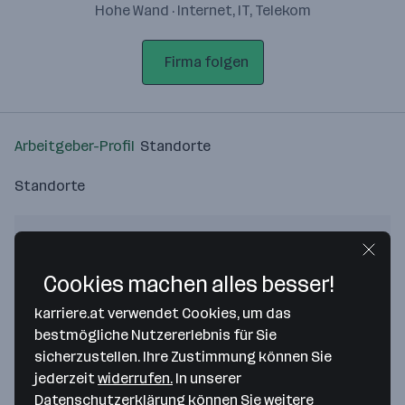
Hohe Wand · Internet, IT, Telekom
Firma folgen
Arbeitgeber-Profil
Standorte
Standorte
Cookies machen alles besser!
Bitte stimme unseren Cookie-
karriere.at verwendet Cookies, um das
Richtlinien zu, um diese Karte
bestmögliche Nutzererlebnis für Sie
anzuzeigen.
sicherzustellen. Ihre Zustimmung können Sie
jederzeit
widerrufen.
In unserer
Zustimmung geben
Datenschutzerklärung
können Sie weitere