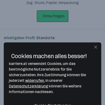
Zug · Druck, Papier, Verpackung
Firma folgen
Arbeitgeber-Profil
Standorte
Standort
Cookies machen alles besser!
karriere.at verwendet Cookies, um das
bestmögliche Nutzererlebnis für Sie
sicherzustellen. Ihre Zustimmung können Sie
Bitte stimme unseren Cookie-
jederzeit
widerrufen.
In unserer
Richtlinien zu, um diese Karte
Datenschutzerklärung
können Sie weitere
anzuzeigen.
Informationen nachlesen.
Zustimmung geben