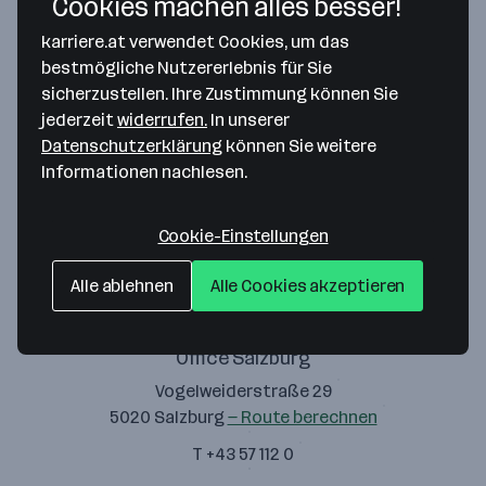
Cookies machen alles besser!
5600 St. Johann im Pongau
— Route berechnen
karriere.at verwendet Cookies, um das
T +43 57 112 0
bestmögliche Nutzererlebnis für Sie
sicherzustellen. Ihre Zustimmung können Sie
jederzeit
widerrufen.
In unserer
Datenschutzerklärung
können Sie weitere
Office Hagenberg
Informationen nachlesen.
Eurofunkstraße 1
5600 St. Johann im Pongau
— Route berechnen
Cookie-Einstellungen
T +43 57 112 0
Alle ablehnen
Alle Cookies akzeptieren
Office Salzburg
Vogelweiderstraße 29
5020 Salzburg
— Route berechnen
T +43 57 112 0