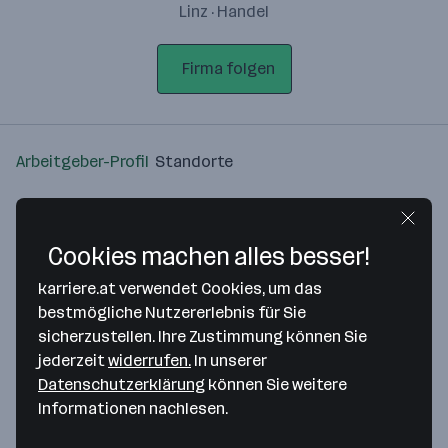
Linz · Handel
Firma folgen
Arbeitgeber-Profil
Standorte
Standort
Cookies machen alles besser!
karriere.at verwendet Cookies, um das
bestmögliche Nutzererlebnis für Sie
sicherzustellen. Ihre Zustimmung können Sie
Bitte stimme unseren Cookie-
jederzeit
widerrufen.
In unserer
Richtlinien zu, um diese Karte
Datenschutzerklärung
können Sie weitere
anzuzeigen.
Informationen nachlesen.
Zustimmung geben