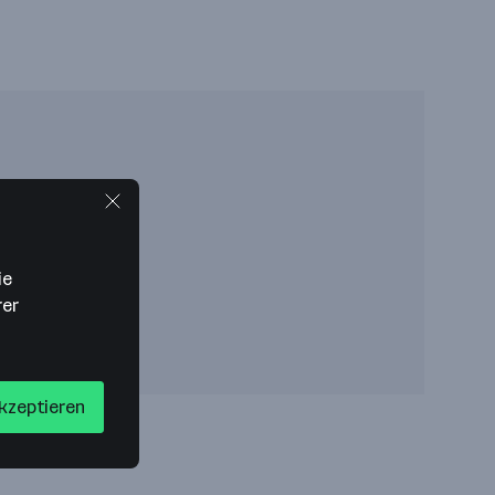
ie
rer
akzeptieren