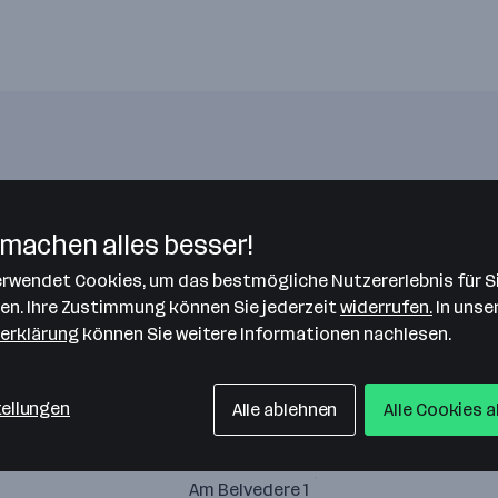
Bitte stimme unseren Cookie-
Richtlinien zu, um diese Karte
machen alles besser!
anzuzeigen.
verwendet Cookies, um das bestmögliche Nutzererlebnis für S
Zustimmung geben
len. Ihre Zustimmung können Sie jederzeit
widerrufen.
In unse
erklärung
können Sie weitere Informationen nachlesen.
tellungen
Alle ablehnen
Alle Cookies 
Erste Bank
Am Belvedere 1