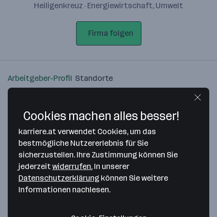
Heiligenkreuz · Energiewirtschaft, Umwelt
Firma folgen
Arbeitgeber-Profil
Standorte
Standort
Cookies machen alles besser!
karriere.at verwendet Cookies, um das
bestmögliche Nutzererlebnis für Sie
sicherzustellen. Ihre Zustimmung können Sie
Bitte stimme unseren Cookie-
jederzeit
widerrufen.
In unserer
Richtlinien zu, um diese Karte
Datenschutzerklärung
können Sie weitere
anzuzeigen.
Informationen nachlesen.
Zustimmung geben