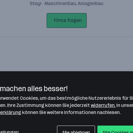
Steyr · Maschinenbau, Anlagenbau
Firma folgen
machen alles besser!
verwendet Cookies, um das bestmögliche Nutzererlebnis für S
Bitte stimme unseren Cookie-
len. Ihre Zustimmung können Sie jederzeit
widerrufen.
In unse
Richtlinien zu, um diese Karte
erklärung
können Sie weitere Informationen nachlesen.
anzuzeigen.
Zustimmung geben
tellungen
Alle ablehnen
Alle Cookies 