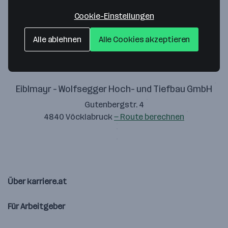
Zustimmung geben
Cookie-Einstellungen
Alle ablehnen
Alle Cookies akzeptieren
Eiblmayr - Wolfsegger Hoch- und Tiefbau GmbH
Gutenbergstr. 4
4840 Vöcklabruck
— Route berechnen
Über karriere.at
Für Arbeitgeber