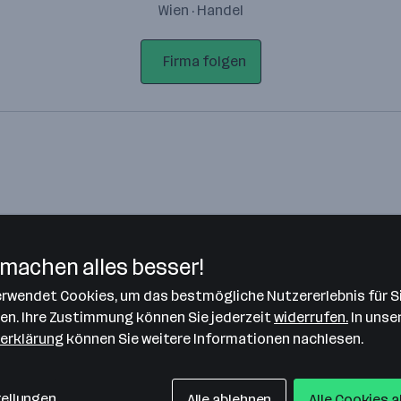
Wien · Handel
Firma folgen
machen alles besser!
verwendet Cookies, um das bestmögliche Nutzererlebnis für S
Bitte stimme unseren Cookie-
len. Ihre Zustimmung können Sie jederzeit
widerrufen.
In unse
Richtlinien zu, um diese Karte
erklärung
können Sie weitere Informationen nachlesen.
anzuzeigen.
Zustimmung geben
tellungen
Alle ablehnen
Alle Cookies 