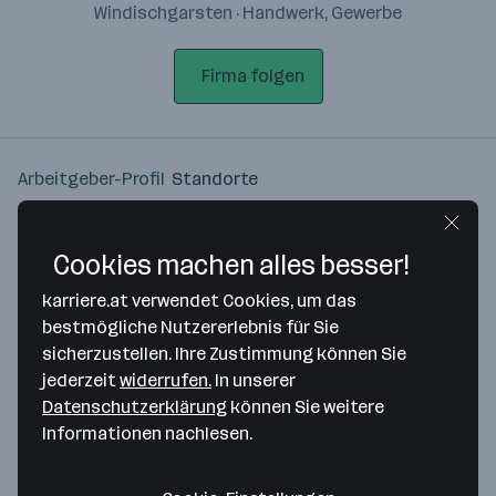
Windischgarsten · Handwerk, Gewerbe
Firma folgen
Arbeitgeber-Profil
Standorte
Standort
Cookies machen alles besser!
karriere.at verwendet Cookies, um das
bestmögliche Nutzererlebnis für Sie
sicherzustellen. Ihre Zustimmung können Sie
Bitte stimme unseren Cookie-
jederzeit
widerrufen.
In unserer
Richtlinien zu, um diese Karte
Datenschutzerklärung
können Sie weitere
anzuzeigen.
Informationen nachlesen.
Zustimmung geben