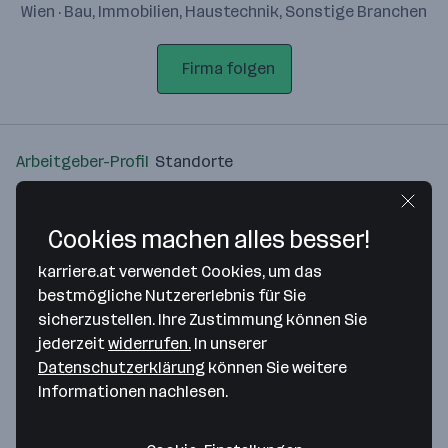
Wien · Bau, Immobilien, Haustechnik, Sonstige Branchen
Firma folgen
Arbeitgeber-Profil
Standorte
Standort
Cookies machen alles besser!
karriere.at verwendet Cookies, um das
bestmögliche Nutzererlebnis für Sie
sicherzustellen. Ihre Zustimmung können Sie
Bitte stimme unseren Cookie-
jederzeit
widerrufen.
In unserer
Richtlinien zu, um diese Karte
Datenschutzerklärung
können Sie weitere
anzuzeigen.
Informationen nachlesen.
Zustimmung geben