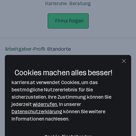
Karlsruhe · Beratung
Firma folgen
Arbeitgeber-Profil
Standorte
Standort
Cookies machen alles besser!
karriere.at verwendet Cookies, um das
bestmögliche Nutzererlebnis für Sie
sicherzustellen. Ihre Zustimmung können Sie
Bitte stimme unseren Cookie-
jederzeit
widerrufen.
In unserer
Richtlinien zu, um diese Karte
Datenschutzerklärung
können Sie weitere
anzuzeigen.
Informationen nachlesen.
Zustimmung geben