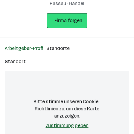
Passau · Handel
Firma folgen
Arbeitgeber-Profil
Standorte
Standort
Cookies machen alles besser!
karriere.at verwendet Cookies, um das
bestmögliche Nutzererlebnis für Sie
sicherzustellen. Ihre Zustimmung können Sie
Bitte stimme unseren Cookie-
jederzeit
widerrufen.
In unserer
Richtlinien zu, um diese Karte
Datenschutzerklärung
können Sie weitere
anzuzeigen.
Informationen nachlesen.
Zustimmung geben