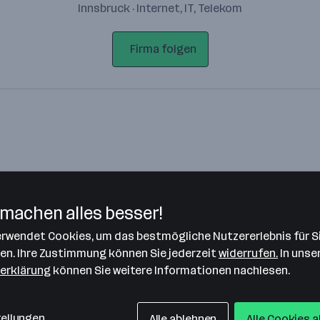
Innsbruck · Internet, IT, Telekom
Firma folgen
machen alles besser!
verwendet Cookies, um das bestmögliche Nutzererlebnis für S
Bitte stimme unseren Cookie-
len. Ihre Zustimmung können Sie jederzeit
widerrufen.
In unse
Richtlinien zu, um diese Karte
erklärung
können Sie weitere Informationen nachlesen.
anzuzeigen.
Zustimmung geben
tellungen
Alle ablehnen
Alle Cookies 