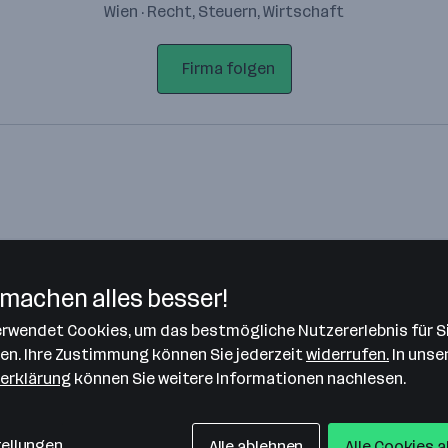
Wien · Recht, Steuern, Wirtschaft
Firma folgen
machen alles besser!
verwendet Cookies, um das bestmögliche Nutzererlebnis für S
Bitte stimme unseren Cookie-
len. Ihre Zustimmung können Sie jederzeit
widerrufen.
In unse
Richtlinien zu, um diese Karte
erklärung
können Sie weitere Informationen nachlesen.
anzuzeigen.
Zustimmung geben
tellungen
Alle ablehnen
Alle Cookies 