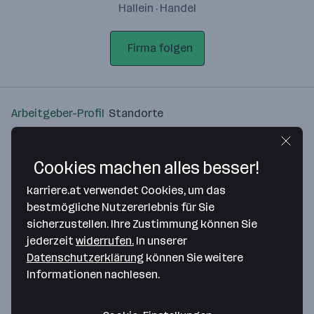
Hallein · Handel
Firma folgen
Arbeitgeber-Profil
Standorte
Standort
Cookies machen alles besser!
karriere.at verwendet Cookies, um das
bestmögliche Nutzererlebnis für Sie
sicherzustellen. Ihre Zustimmung können Sie
Bitte stimme unseren Cookie-
jederzeit
widerrufen.
In unserer
Richtlinien zu, um diese Karte
Datenschutzerklärung
können Sie weitere
anzuzeigen.
Informationen nachlesen.
Zustimmung geben