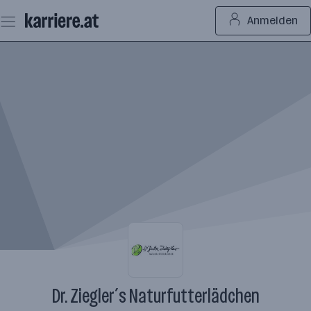
Zum
Anmelden
Seiteninhalt
springen
Dr. Ziegler´s Naturfutterlädchen