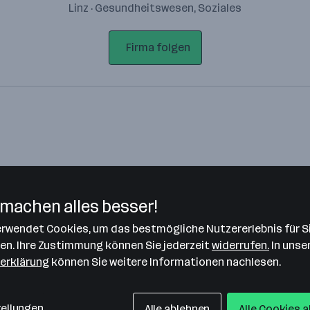
Linz · Gesundheitswesen, Soziales
Firma folgen
machen alles besser!
verwendet Cookies, um das bestmögliche Nutzererlebnis für S
Bitte stimme unseren Cookie-
len. Ihre Zustimmung können Sie jederzeit
widerrufen.
In unse
Richtlinien zu, um diese Karte
erklärung
können Sie weitere Informationen nachlesen.
anzuzeigen.
Zustimmung geben
tellungen
Alle ablehnen
Alle Cookies 