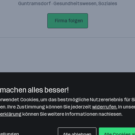
Guntramsdorf · Gesundheitswesen, Soziales
Firma folgen
machen alles besser!
verwendet Cookies, um das bestmögliche Nutzererlebnis für S
Bitte stimme unseren Cookie-
len. Ihre Zustimmung können Sie jederzeit
widerrufen.
In unse
Richtlinien zu, um diese Karte
erklärung
können Sie weitere Informationen nachlesen.
anzuzeigen.
Zustimmung geben
tellungen
Alle ablehnen
Alle Cookies 