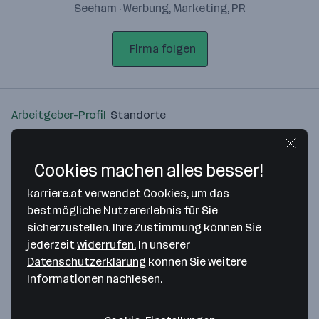
Seeham · Werbung, Marketing, PR
Firma folgen
Arbeitgeber-Profil
Standorte
Standort
Cookies machen alles besser!
karriere.at verwendet Cookies, um das
bestmögliche Nutzererlebnis für Sie
sicherzustellen. Ihre Zustimmung können Sie
Bitte stimme unseren Cookie-
jederzeit
widerrufen.
In unserer
Richtlinien zu, um diese Karte
Datenschutzerklärung
können Sie weitere
anzuzeigen.
Informationen nachlesen.
Zustimmung geben