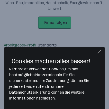
Wien · Bau, Immobilien, Haustechnik, Energiewirtschaft,
Umwelt
Firma folgen
Arbeitgeber-Profil
Standorte
Standort
Cookies machen alles besser!
karriere.at verwendet Cookies, um das
bestmögliche Nutzererlebnis für Sie
sicherzustellen. Ihre Zustimmung können Sie
jederzeit
widerrufen.
In unserer
Bitte stimme unseren Cookie-
Datenschutzerklärung
können Sie weitere
Richtlinien zu, um diese Karte
Informationen nachlesen.
anzuzeigen.
Zustimmung geben