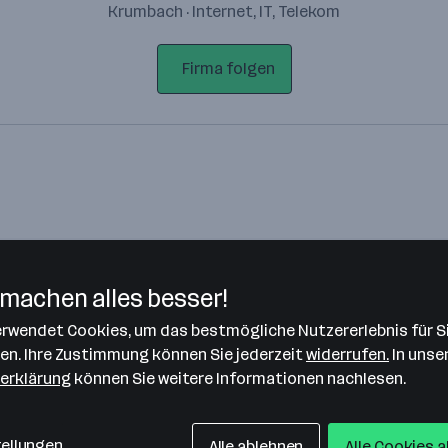
Krumbach · Internet, IT, Telekom
Firma folgen
machen alles besser!
verwendet Cookies, um das bestmögliche Nutzererlebnis für S
Bitte stimme unseren Cookie-
len. Ihre Zustimmung können Sie jederzeit
widerrufen.
In unse
Richtlinien zu, um diese Karte
erklärung
können Sie weitere Informationen nachlesen.
anzuzeigen.
Zustimmung geben
tellungen
Alle ablehnen
Alle Cookies 