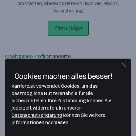
Amstetten, Niederösterreich · Banken, Finanz,
Versicherung
Firma folgen
Arbeitgeber-Profil
Standorte
Standort
Cookies machen alles besser!
karriere.at verwendet Cookies, um das
bestmögliche Nutzererlebnis für Sie
sicherzustellen. Ihre Zustimmung können Sie
jederzeit
widerrufen.
In unserer
Bitte stimme unseren Cookie-
Datenschutzerklärung
können Sie weitere
Richtlinien zu, um diese Karte
Informationen nachlesen.
anzuzeigen.
Zustimmung geben