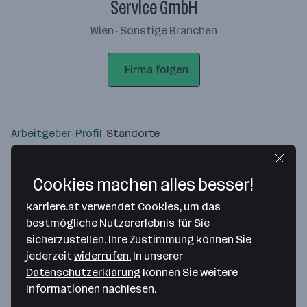
Service GmbH
Wien · Sonstige Branchen
Firma folgen
Arbeitgeber-Profil
Standorte
Standort
Cookies machen alles besser!
karriere.at verwendet Cookies, um das
bestmögliche Nutzererlebnis für Sie
sicherzustellen. Ihre Zustimmung können Sie
Bitte stimme unseren Cookie-
jederzeit
widerrufen.
In unserer
Richtlinien zu, um diese Karte
Datenschutzerklärung
können Sie weitere
anzuzeigen.
Informationen nachlesen.