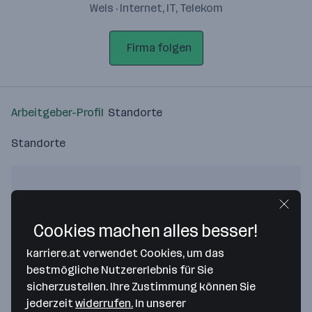
Wels · Internet, IT, Telekom
Firma folgen
Arbeitgeber-Profil
Standorte
Standorte
Cookies machen alles besser!
Bitte stimme unseren Cookie-
Richtlinien zu, um diese Karte
karriere.at verwendet Cookies, um das
anzuzeigen.
bestmögliche Nutzererlebnis für Sie
sicherzustellen. Ihre Zustimmung können Sie
Zustimmung geben
jederzeit
widerrufen.
In unserer