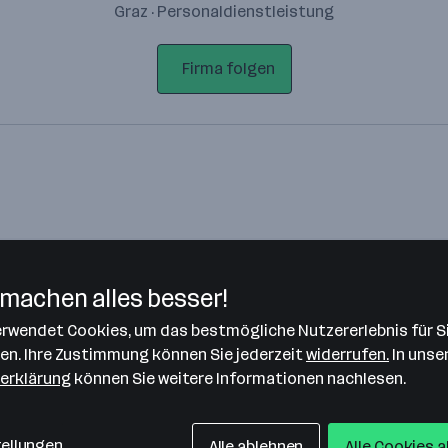
Graz · Personaldienstleistung
Firma folgen
machen alles besser!
verwendet Cookies, um das bestmögliche Nutzererlebnis für S
Bitte stimme unseren Cookie-
len. Ihre Zustimmung können Sie jederzeit
widerrufen.
In unse
Richtlinien zu, um diese Karte
erklärung
können Sie weitere Informationen nachlesen.
anzuzeigen.
Zustimmung geben
tellungen
Alle ablehnen
Alle Cookies 