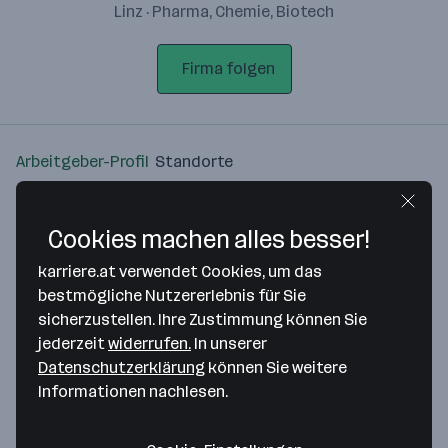
Linz · Pharma, Chemie, Biotech
Firma folgen
Arbeitgeber-Profil
Standorte
Standort
Cookies machen alles besser!
karriere.at verwendet Cookies, um das
bestmögliche Nutzererlebnis für Sie
sicherzustellen. Ihre Zustimmung können Sie
Bitte stimme unseren Cookie-
jederzeit
widerrufen.
In unserer
Richtlinien zu, um diese Karte
Datenschutzerklärung
können Sie weitere
anzuzeigen.
Informationen nachlesen.
Zustimmung geben