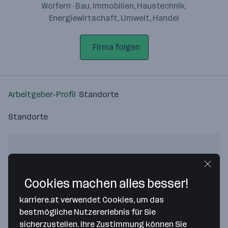
Wolfern · Bau, Immobilien, Haustechnik,
Energiewirtschaft, Umwelt, Handel
Firma folgen
Arbeitgeber-Profil
Standorte
Standorte
Cookies machen alles besser!
Bitte stimme unseren Cookie-
Richtlinien zu, um diese Karte
karriere.at verwendet Cookies, um das
anzuzeigen.
bestmögliche Nutzererlebnis für Sie
sicherzustellen. Ihre Zustimmung können Sie
Zustimmung geben