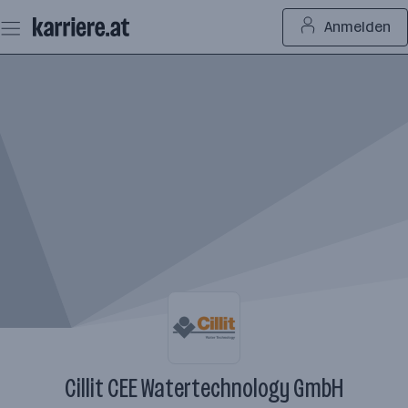
Zum
Anmelden
Seiteninhalt
springen
Cillit CEE Watertechnology GmbH