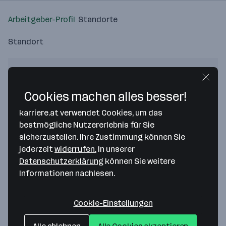
Arbeitgeber-Profil
Standorte
Standort
Cookies machen alles besser!
Bitte stimme unseren Cookie-
karriere.at verwendet Cookies, um das
Richtlinien zu, um diese Karte
bestmögliche Nutzererlebnis für Sie
anzuzeigen.
sicherzustellen. Ihre Zustimmung können Sie
jederzeit
widerrufen.
In unserer
Zustimmung geben
Datenschutzerklärung
können Sie weitere
Informationen nachlesen.
Cookie-Einstellungen
CARDIOMED Kardiologisches