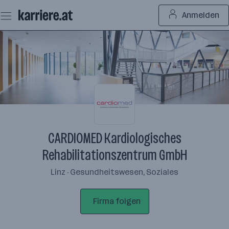
Zum
Anmelden
Seiteninhalt
springen
CARDIOMED Kardiologisches
Rehabilitationszentrum GmbH
Linz · Gesundheitswesen, Soziales
Firma folgen