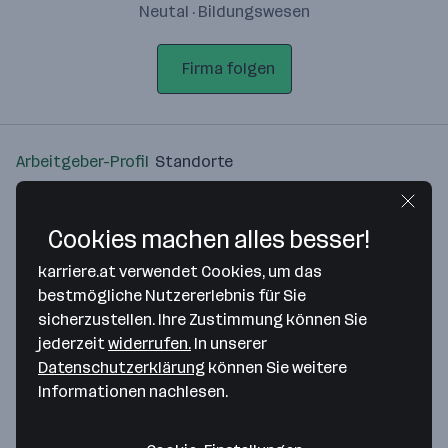
Neutal · Bildungswesen
Firma folgen
Arbeitgeber-Profil
Standorte
Standort
Cookies machen alles besser!
karriere.at verwendet Cookies, um das
bestmögliche Nutzererlebnis für Sie
sicherzustellen. Ihre Zustimmung können Sie
Bitte stimme unseren Cookie-
jederzeit
widerrufen.
In unserer
Richtlinien zu, um diese Karte
Datenschutzerklärung
können Sie weitere
anzuzeigen.
Informationen nachlesen.
Zustimmung geben